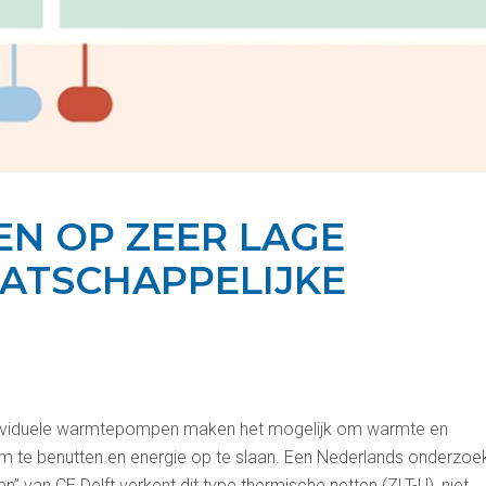
EN OP ZEER LAGE
ATSCHAPPELIJKE
ndividuele warmtepompen maken het mogelijk om warmte en
im te benutten en energie op te slaan. Een Nederlands onderzoe
en” van CE Delft verkent dit type thermische netten (ZLT-U), niet