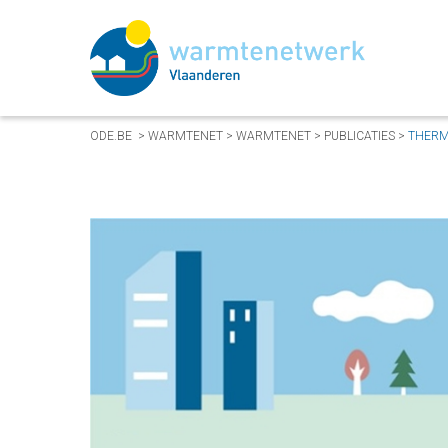
ODE.BE
>
WARMTENET
>
WARMTENET
>
PUBLICATIES
>
THERM