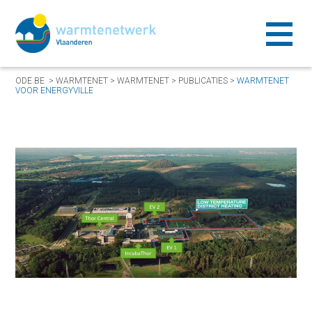
ODE.BE
>
WARMTENET
>
WARMTENET
>
PUBLICATIES
>
WARMTENET
VOOR ENERGYVILLE