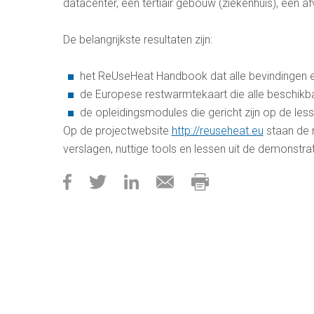
datacenter, een tertiair gebouw (ziekenhuis), een 
De belangrijkste resultaten zijn:
het ReUseHeat Handbook dat alle bevindingen en
de Europese restwarmtekaart die alle beschikb
de opleidingsmodules die gericht zijn op de le
Op de projectwebsite
http://reuseheat.eu
staan de r
verslagen, nuttige tools en lessen uit de demonstr