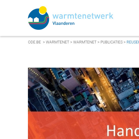
ODE.BE
>
WARMTENET
>
WARMTENET
>
PUBLICATIES
>
REUSE